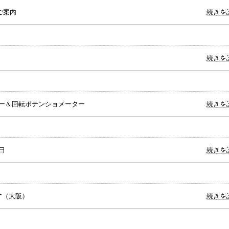
ご案内
続きを
続きを
ダー＆回転ポテンショメーター
続きを
日
続きを
す（大阪）
続きを