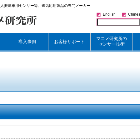
無人搬送車用センサー等、磁気応用製品の専門メーカー
English
Chine
マコメ研究所の
導入事例
お客様サポート
センサー技術